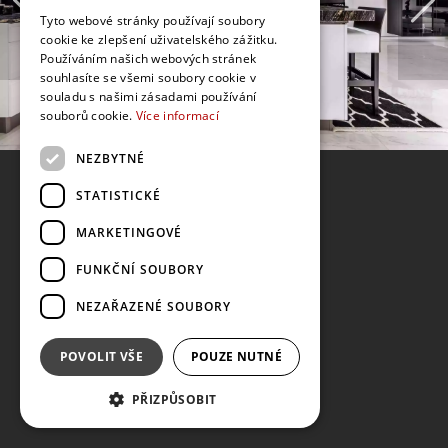
Tyto webové stránky používají soubory
cookie ke zlepšení uživatelského zážitku.
Používáním našich webových stránek
souhlasíte se všemi soubory cookie v
souladu s našimi zásadami používání
souborů cookie.
Více informací
NEZBYTNÉ
STATISTICKÉ
MARKETINGOVÉ
FUNKČNÍ SOUBORY
NEZAŘAZENÉ SOUBORY
POVOLIT VŠE
POUZE NUTNÉ
PŘIZPŮSOBIT