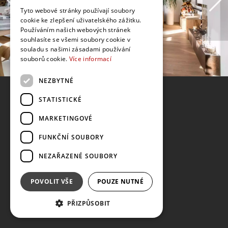
Tyto webové stránky používají soubory
cookie ke zlepšení uživatelského zážitku.
Používáním našich webových stránek
souhlasíte se všemi soubory cookie v
souladu s našimi zásadami používání
souborů cookie.
Více informací
NEZBYTNÉ
STATISTICKÉ
MARKETINGOVÉ
FUNKČNÍ SOUBORY
NEZAŘAZENÉ SOUBORY
POVOLIT VŠE
POUZE NUTNÉ
PŘIZPŮSOBIT