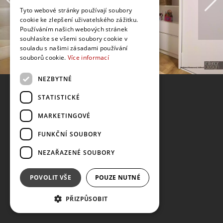
Tyto webové stránky používají soubory
cookie ke zlepšení uživatelského zážitku.
Používáním našich webových stránek
souhlasíte se všemi soubory cookie v
souladu s našimi zásadami používání
souborů cookie.
Více informací
NEZBYTNÉ
STATISTICKÉ
MARKETINGOVÉ
FUNKČNÍ SOUBORY
NEZAŘAZENÉ SOUBORY
POVOLIT VŠE
POUZE NUTNÉ
PŘIZPŮSOBIT