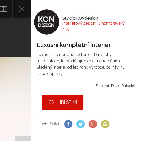
Studio KONdesign
Interiérový design | Jihomoravský
kraj
Luxusní kompletní interiér
Luxusní interiér v netradičních barvách a
materiálech, které dělají interiér netradičním.
Sladěný interiér od jednoho výrobce, od návrhu
až po doplňky.
Fotograf: David Rájecký
LÍBÍ SE MI
Sdílet