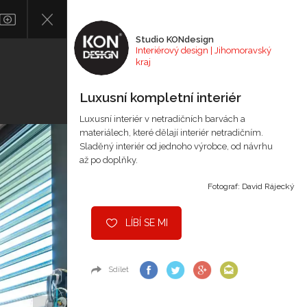
Studio KONdesign
Interiérový design | Jihomoravský
kraj
Luxusní kompletní interiér
Luxusní interiér v netradičních barvách a
materiálech, které dělají interiér netradičním.
Sladěný interiér od jednoho výrobce, od návrhu
až po doplňky.
Fotograf: David Rájecký
LÍBÍ SE MI
Sdílet