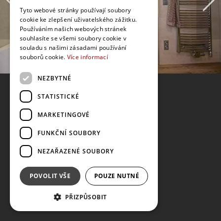
Tyto webové stránky používají soubory
cookie ke zlepšení uživatelského zážitku.
Používáním našich webových stránek
souhlasíte se všemi soubory cookie v
souladu s našimi zásadami používání
souborů cookie.
Více informací
NEZBYTNÉ
STATISTICKÉ
MARKETINGOVÉ
FUNKČNÍ SOUBORY
NEZAŘAZENÉ SOUBORY
POVOLIT VŠE
POUZE NUTNÉ
PŘIZPŮSOBIT