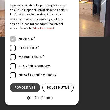
Tyto webové stránky používají soubory
cookie ke zlepšení uživatelského zážitku.
Používáním našich webových stránek
souhlasíte se všemi soubory cookie v
souladu s našimi zásadami používání
souborů cookie.
Více informací
NEZBYTNÉ
STATISTICKÉ
MARKETINGOVÉ
FUNKČNÍ SOUBORY
NEZAŘAZENÉ SOUBORY
POVOLIT VŠE
POUZE NUTNÉ
PŘIZPŮSOBIT