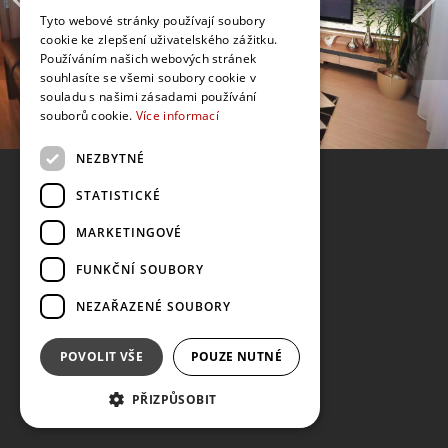
Tyto webové stránky používají soubory
cookie ke zlepšení uživatelského zážitku.
Používáním našich webových stránek
souhlasíte se všemi soubory cookie v
souladu s našimi zásadami používání
souborů cookie.
Více informací
NEZBYTNÉ
STATISTICKÉ
MARKETINGOVÉ
FUNKČNÍ SOUBORY
NEZAŘAZENÉ SOUBORY
POVOLIT VŠE
POUZE NUTNÉ
PŘIZPŮSOBIT