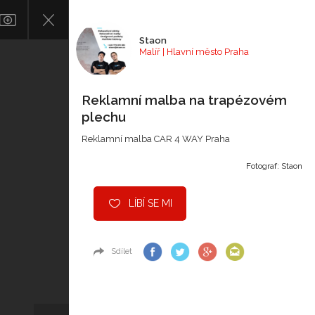
Staon
Malíř | Hlavní město Praha
Reklamní malba na trapézovém
plechu
Reklamní malba CAR 4 WAY Praha
Fotograf: Staon
LÍBÍ SE MI
Sdílet