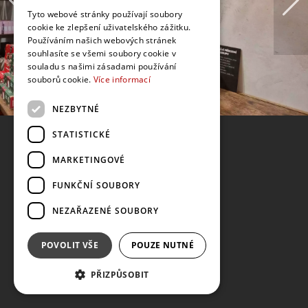
Tyto webové stránky používají soubory
cookie ke zlepšení uživatelského zážitku.
Používáním našich webových stránek
souhlasíte se všemi soubory cookie v
souladu s našimi zásadami používání
souborů cookie.
Více informací
NEZBYTNÉ
STATISTICKÉ
MARKETINGOVÉ
FUNKČNÍ SOUBORY
NEZAŘAZENÉ SOUBORY
POVOLIT VŠE
POUZE NUTNÉ
PŘIZPŮSOBIT