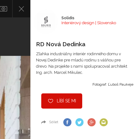
Solidis
Interiérový design | Slovensko
RD Nová Dedinka
Zľahka industriálny interiér rodinného domu v
Novej Dedinke pre mladú rodinu s vášňou pre
drevo. Na projekte s nami spolupracoval architekt
Ing. arch. Marcel Mikulec.
Fotograf: Ľuboš Paukeje
LÍBÍ SE MI
Sdílet