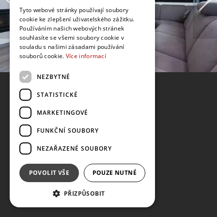
Tyto webové stránky používají soubory
cookie ke zlepšení uživatelského zážitku.
Používáním našich webových stránek
souhlasíte se všemi soubory cookie v
souladu s našimi zásadami používání
souborů cookie.
Více informací
NEZBYTNÉ
STATISTICKÉ
MARKETINGOVÉ
FUNKČNÍ SOUBORY
NEZAŘAZENÉ SOUBORY
POVOLIT VŠE
POUZE NUTNÉ
PŘIZPŮSOBIT