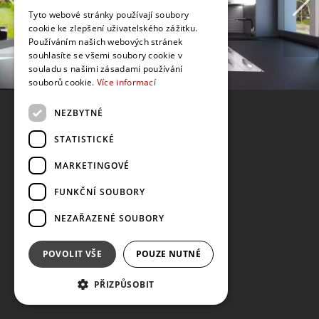
Tyto webové stránky používají soubory
cookie ke zlepšení uživatelského zážitku.
Používáním našich webových stránek
souhlasíte se všemi soubory cookie v
souladu s našimi zásadami používání
souborů cookie.
Více informací
NEZBYTNÉ
STATISTICKÉ
MARKETINGOVÉ
FUNKČNÍ SOUBORY
NEZAŘAZENÉ SOUBORY
POVOLIT VŠE
POUZE NUTNÉ
PŘIZPŮSOBIT