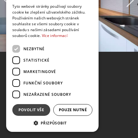
Tyto webové stránky používají soubory
cookie ke zlepšení uživatelského zážitku.
Používáním našich webových stránek
souhlasíte se všemi soubory cookie v
souladu s našimi zásadami používání
souborů cookie.
Více informací
NEZBYTNÉ
STATISTICKÉ
MARKETINGOVÉ
FUNKČNÍ SOUBORY
NEZAŘAZENÉ SOUBORY
POVOLIT VŠE
POUZE NUTNÉ
PŘIZPŮSOBIT