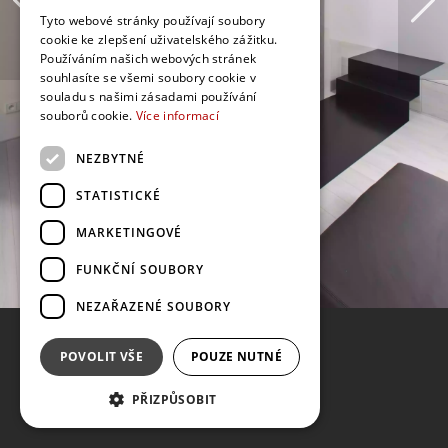
Tyto webové stránky používají soubory
cookie ke zlepšení uživatelského zážitku.
Používáním našich webových stránek
souhlasíte se všemi soubory cookie v
souladu s našimi zásadami používání
souborů cookie.
Více informací
NEZBYTNÉ
STATISTICKÉ
MARKETINGOVÉ
FUNKČNÍ SOUBORY
NEZAŘAZENÉ SOUBORY
POVOLIT VŠE
POUZE NUTNÉ
PŘIZPŮSOBIT