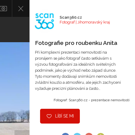
Scan360.cz
Fotograf | Jihomoravský kraj
Fotografie pro roubenku Anita
Při komplexní prezentaci nemovitostí na
pronájem se jako fotograf často setkávám s
výzvou fotografování za ideálních světelných
podmínek, jako je východ nebo západ slunce.
Tyto momenty dodávají snímkům nemovitosti
zvláštní kouzlo a atmosféru, ale jejich zachycení
vyžaduje precizní plánování a často…
Fotograf: Scan360.cz - prezentace nemovitostí
LÍBÍ SE MI