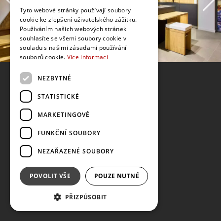
Tyto webové stránky používají soubory
cookie ke zlepšení uživatelského zážitku.
Používáním našich webových stránek
souhlasíte se všemi soubory cookie v
souladu s našimi zásadami používání
souborů cookie.
Více informací
NEZBYTNÉ
STATISTICKÉ
MARKETINGOVÉ
FUNKČNÍ SOUBORY
NEZAŘAZENÉ SOUBORY
POVOLIT VŠE
POUZE NUTNÉ
PŘIZPŮSOBIT