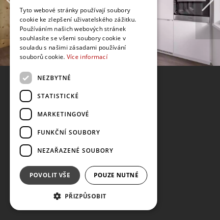
Tyto webové stránky používají soubory
cookie ke zlepšení uživatelského zážitku.
Používáním našich webových stránek
souhlasíte se všemi soubory cookie v
souladu s našimi zásadami používání
souborů cookie.
Více informací
NEZBYTNÉ
STATISTICKÉ
MARKETINGOVÉ
FUNKČNÍ SOUBORY
NEZAŘAZENÉ SOUBORY
POVOLIT VŠE
POUZE NUTNÉ
PŘIZPŮSOBIT