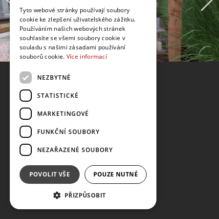
Tyto webové stránky používají soubory
cookie ke zlepšení uživatelského zážitku.
Používáním našich webových stránek
souhlasíte se všemi soubory cookie v
souladu s našimi zásadami používání
souborů cookie.
Více informací
NEZBYTNÉ
STATISTICKÉ
MARKETINGOVÉ
FUNKČNÍ SOUBORY
NEZAŘAZENÉ SOUBORY
POVOLIT VŠE
POUZE NUTNÉ
PŘIZPŮSOBIT