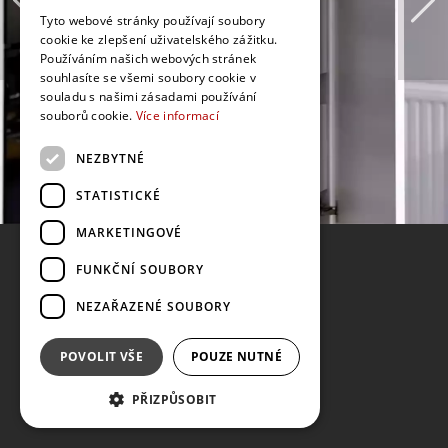
Tyto webové stránky používají soubory
cookie ke zlepšení uživatelského zážitku.
Používáním našich webových stránek
souhlasíte se všemi soubory cookie v
souladu s našimi zásadami používání
souborů cookie.
Více informací
NEZBYTNÉ
STATISTICKÉ
MARKETINGOVÉ
FUNKČNÍ SOUBORY
NEZAŘAZENÉ SOUBORY
POVOLIT VŠE
POUZE NUTNÉ
PŘIZPŮSOBIT