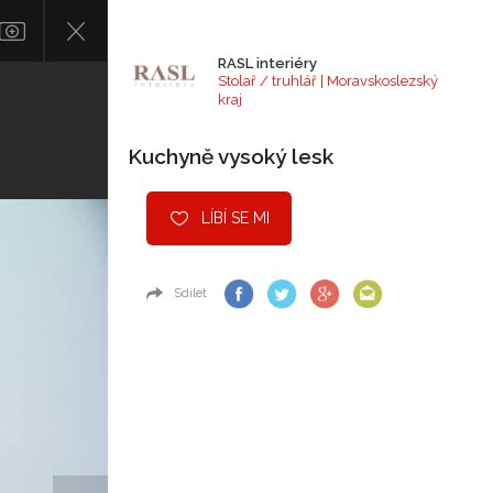
RASL interiéry
Stolař / truhlář | Moravskoslezský
kraj
Kuchyně vysoký lesk
LÍBÍ SE MI
Sdílet