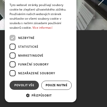
Tyto webové stránky používají soubory
cookie ke zlepšení uživatelského zážitku.
Používáním našich webových stránek
souhlasíte se všemi soubory cookie v
souladu s našimi zásadami používání
souborů cookie.
Více informací
NEZBYTNÉ
STATISTICKÉ
MARKETINGOVÉ
FUNKČNÍ SOUBORY
NEZAŘAZENÉ SOUBORY
POVOLIT VŠE
POUZE NUTNÉ
PŘIZPŮSOBIT