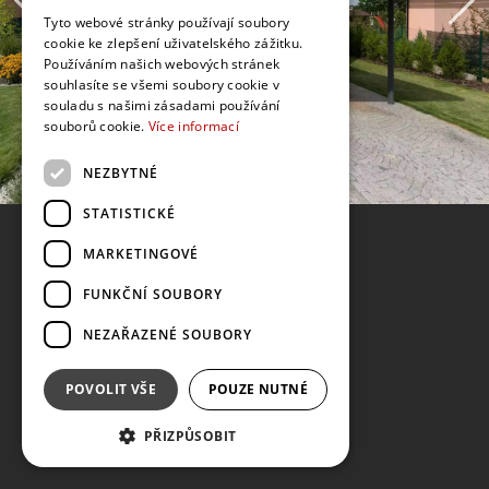
Tyto webové stránky používají soubory
cookie ke zlepšení uživatelského zážitku.
Používáním našich webových stránek
souhlasíte se všemi soubory cookie v
souladu s našimi zásadami používání
souborů cookie.
Více informací
NEZBYTNÉ
STATISTICKÉ
MARKETINGOVÉ
FUNKČNÍ SOUBORY
NEZAŘAZENÉ SOUBORY
POVOLIT VŠE
POUZE NUTNÉ
PŘIZPŮSOBIT