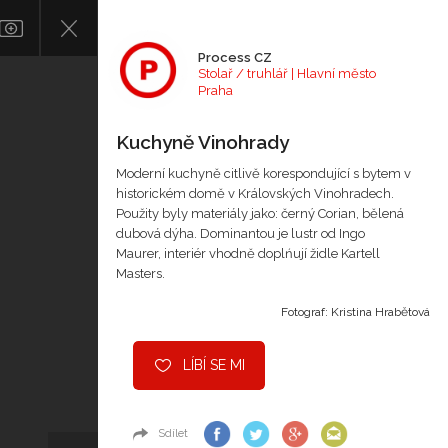
Process CZ
Stolař / truhlář | Hlavní město
Praha
Kuchyně Vinohrady
Moderní kuchyně citlivě korespondující s bytem v
historickém domě v Královských Vinohradech.
Použity byly materiály jako: černý Corian, bělená
dubová dýha. Dominantou je lustr od Ingo
Maurer, interiér vhodně doplńují židle Kartell
Masters.
Fotograf: Kristina Hrabětová
LÍBÍ SE MI
Sdílet