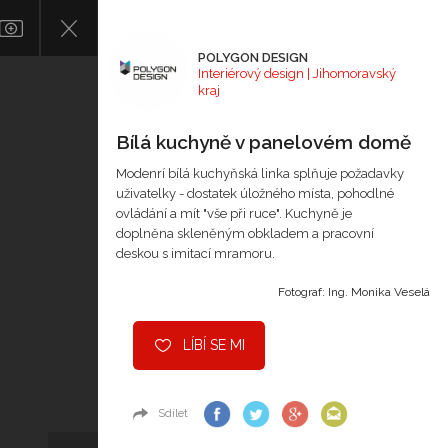
POLYGON DESIGN
Interiérový design | Jihomoravský
kraj
Bílá kuchyně v panelovém domě
Modenrí bílá kuchyňská linka splňuje požadavky
uživatelky - dostatek úložného místa, pohodlné
ovládání a mít "vše při ruce". Kuchyně je
doplněna skleněným obkladem a pracovní
deskou s imitací mramoru.
Fotograf: Ing. Monika Veselá
LÍBÍ SE MI
Sdílet