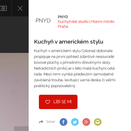
PNYD
Kuchyňské studio | Hlavní město
Praha
Kuchyň v americkém stylu
Kuchyň v americkém stylu Colonial dokonale
propojuje na první pohled zdánlivě nesourodé
kovové plochy s přírodními dřevěnými stoly.
Netradičních prvků je v této malé kuchyni celá
řada. Mezi nimi vyniká především samostatně
zavěšená trouba, levitující varná deska či velmi
praktický popisovatelný…
LÍBÍ SE MI
Sdílet