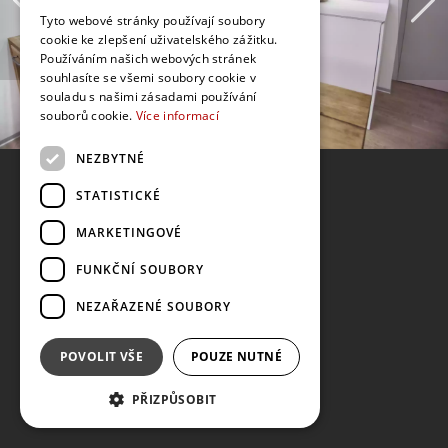
Tyto webové stránky používají soubory
cookie ke zlepšení uživatelského zážitku.
Používáním našich webových stránek
souhlasíte se všemi soubory cookie v
souladu s našimi zásadami používání
souborů cookie.
Více informací
NEZBYTNÉ
STATISTICKÉ
MARKETINGOVÉ
FUNKČNÍ SOUBORY
NEZAŘAZENÉ SOUBORY
POVOLIT VŠE
POUZE NUTNÉ
PŘIZPŮSOBIT