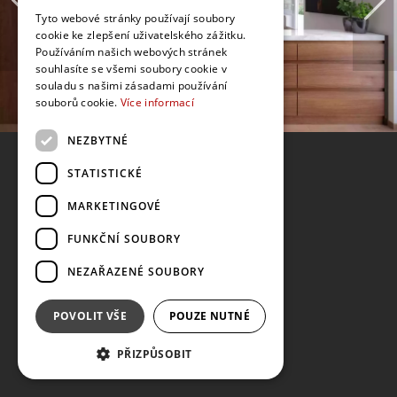
Tyto webové stránky používají soubory
cookie ke zlepšení uživatelského zážitku.
Používáním našich webových stránek
souhlasíte se všemi soubory cookie v
souladu s našimi zásadami používání
souborů cookie.
Více informací
NEZBYTNÉ
STATISTICKÉ
MARKETINGOVÉ
FUNKČNÍ SOUBORY
NEZAŘAZENÉ SOUBORY
POVOLIT VŠE
POUZE NUTNÉ
PŘIZPŮSOBIT