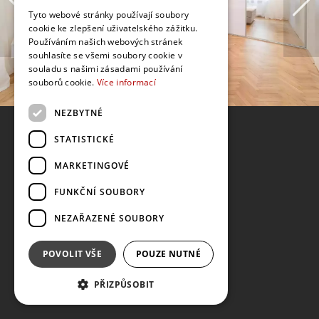
Tyto webové stránky používají soubory
cookie ke zlepšení uživatelského zážitku.
Používáním našich webových stránek
souhlasíte se všemi soubory cookie v
souladu s našimi zásadami používání
souborů cookie.
Více informací
NEZBYTNÉ
STATISTICKÉ
MARKETINGOVÉ
FUNKČNÍ SOUBORY
NEZAŘAZENÉ SOUBORY
POVOLIT VŠE
POUZE NUTNÉ
PŘIZPŮSOBIT