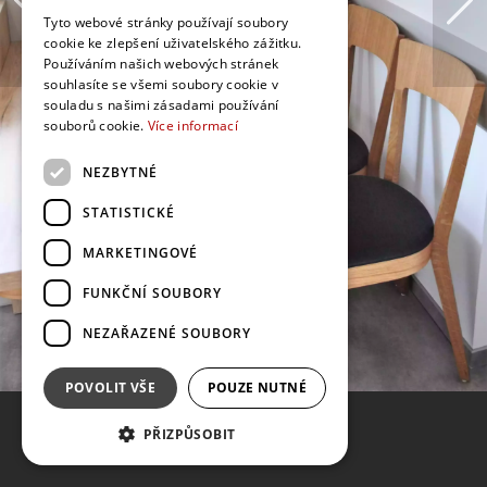
Tyto webové stránky používají soubory
cookie ke zlepšení uživatelského zážitku.
Používáním našich webových stránek
souhlasíte se všemi soubory cookie v
souladu s našimi zásadami používání
souborů cookie.
Více informací
NEZBYTNÉ
STATISTICKÉ
MARKETINGOVÉ
FUNKČNÍ SOUBORY
NEZAŘAZENÉ SOUBORY
POVOLIT VŠE
POUZE NUTNÉ
PŘIZPŮSOBIT