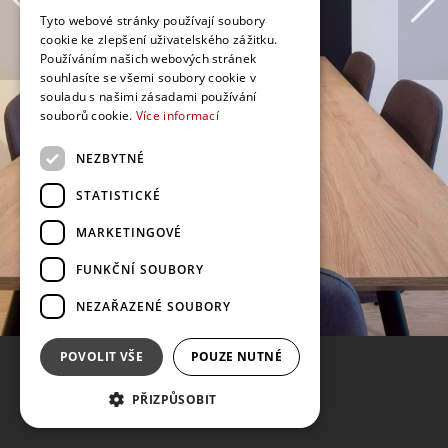
Tyto webové stránky používají soubory
cookie ke zlepšení uživatelského zážitku.
Používáním našich webových stránek
souhlasíte se všemi soubory cookie v
souladu s našimi zásadami používání
souborů cookie.
Více informací
NEZBYTNÉ
STATISTICKÉ
MARKETINGOVÉ
FUNKČNÍ SOUBORY
NEZAŘAZENÉ SOUBORY
POVOLIT VŠE
POUZE NUTNÉ
PŘIZPŮSOBIT