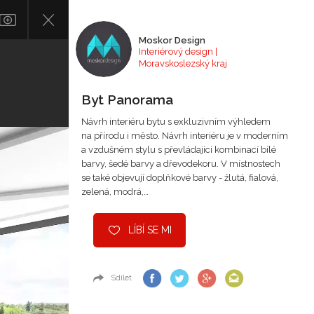
Moskor Design
Interiérový design |
Moravskoslezský kraj
Byt Panorama
Návrh interiéru bytu s exkluzivním výhledem
na přírodu i město. Návrh interiéru je v moderním
a vzdušném stylu s převládající kombinací bílé
barvy, šedé barvy a dřevodekoru. V místnostech
se také objevují doplňkové barvy - žlutá, fialová,
zelená, modrá,…
LÍBÍ SE MI
Sdílet