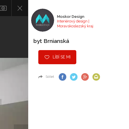
Moskor Design
Interiérový design |
Moravskoslezský kraj
byt Brnianská
LÍBÍ SE MI
Sdílet