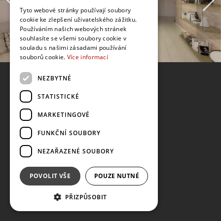
Tyto webové stránky používají soubory
cookie ke zlepšení uživatelského zážitku.
Používáním našich webových stránek
souhlasíte se všemi soubory cookie v
souladu s našimi zásadami používání
souborů cookie.
Více informací
NEZBYTNÉ
STATISTICKÉ
MARKETINGOVÉ
FUNKČNÍ SOUBORY
NEZAŘAZENÉ SOUBORY
POVOLIT VŠE
POUZE NUTNÉ
PŘIZPŮSOBIT