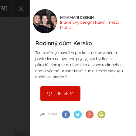
MIRAMARI DESIGN
Interiérový design | Hlavní město
Praha
Rodinný dům Kersko
Tento dům je navržen pro lidi s nekonvenčním
pohledem na bydlení, pojatý jako bydlení v
přírodě. Kompletní návrh a realizace rodinného
domu včetně urbanistické studie, řešení stavby a
dodávka interiérů.
LÍBÍ SE MI
Sdílet