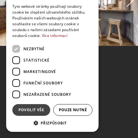
Tyto webové stránky používají soubory
cookie ke zlepšení uživatelského zážitku.
Používáním našich webových stránek
souhlasíte se všemi soubory cookie v
souladu s našimi zásadami používání
souborů cookie.
Více informací
NEZBYTNÉ
STATISTICKÉ
MARKETINGOVÉ
FUNKČNÍ SOUBORY
NEZAŘAZENÉ SOUBORY
POVOLIT VŠE
POUZE NUTNÉ
PŘIZPŮSOBIT