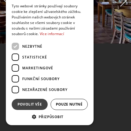
Tyto webové stránky používají soubory
cookie ke zlepšení uživatelského zážitku.
Používáním našich webových stránek
souhlasíte se všemi soubory cookie v
souladu s našimi zásadami používání
souborů cookie.
Více informací
NEZBYTNÉ
STATISTICKÉ
MARKETINGOVÉ
FUNKČNÍ SOUBORY
NEZAŘAZENÉ SOUBORY
POVOLIT VŠE
POUZE NUTNÉ
PŘIZPŮSOBIT