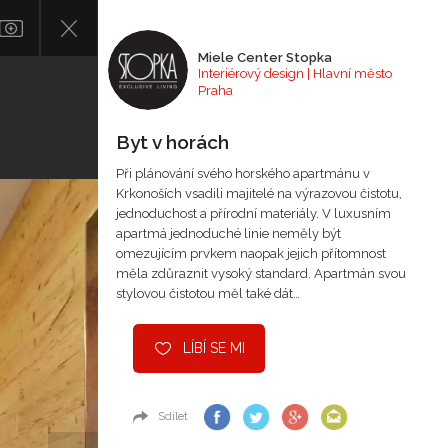
Miele Center Stopka
Interiérový design | Hlavní město
Praha
Byt v horách
Při plánování svého horského apartmánu v
Krkonoších vsadili majitelé na výrazovou čistotu,
jednoduchost a přírodní materiály. V luxusním
apartmá jednoduché linie neměly být
omezujícím prvkem naopak jejich přítomnost
měla zdůraznit vysoký standard. Apartmán svou
stylovou čistotou měl také dát…
LÍBÍ SE MI
Sdílet