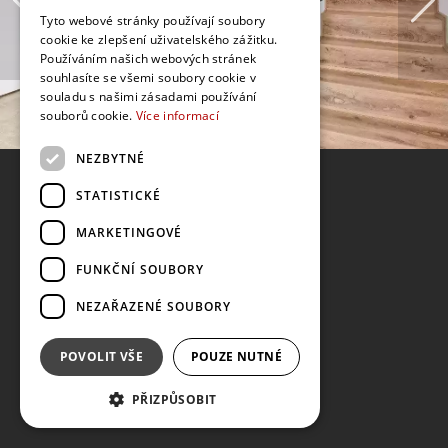
Tyto webové stránky používají soubory
cookie ke zlepšení uživatelského zážitku.
Používáním našich webových stránek
souhlasíte se všemi soubory cookie v
souladu s našimi zásadami používání
souborů cookie.
Více informací
NEZBYTNÉ
STATISTICKÉ
MARKETINGOVÉ
FUNKČNÍ SOUBORY
NEZAŘAZENÉ SOUBORY
POVOLIT VŠE
POUZE NUTNÉ
PŘIZPŮSOBIT