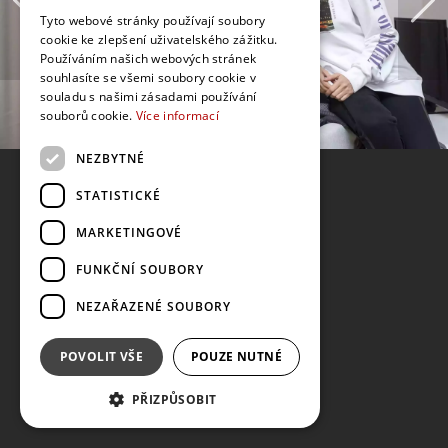
Tyto webové stránky používají soubory
cookie ke zlepšení uživatelského zážitku.
Používáním našich webových stránek
souhlasíte se všemi soubory cookie v
souladu s našimi zásadami používání
souborů cookie.
Více informací
NEZBYTNÉ
STATISTICKÉ
MARKETINGOVÉ
FUNKČNÍ SOUBORY
NEZAŘAZENÉ SOUBORY
POVOLIT VŠE
POUZE NUTNÉ
PŘIZPŮSOBIT