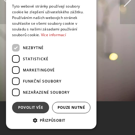
Tyto webové stránky používají soubory
cookie ke zlepšení uživatelského zážitku.
Používáním našich webových stránek
souhlasíte se všemi soubory cookie v
souladu s našimi zásadami používání
souborů cookie.
Více informací
NEZBYTNÉ
STATISTICKÉ
MARKETINGOVÉ
FUNKČNÍ SOUBORY
NEZAŘAZENÉ SOUBORY
POVOLIT VŠE
POUZE NUTNÉ
PŘIZPŮSOBIT