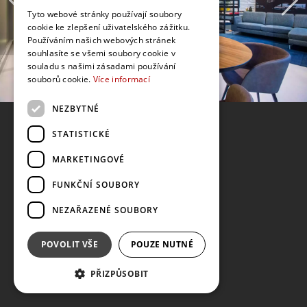
Tyto webové stránky používají soubory
cookie ke zlepšení uživatelského zážitku.
Používáním našich webových stránek
souhlasíte se všemi soubory cookie v
souladu s našimi zásadami používání
souborů cookie.
Více informací
NEZBYTNÉ
STATISTICKÉ
MARKETINGOVÉ
FUNKČNÍ SOUBORY
NEZAŘAZENÉ SOUBORY
POVOLIT VŠE
POUZE NUTNÉ
PŘIZPŮSOBIT