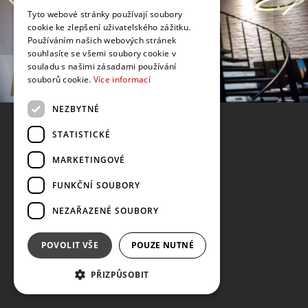
Tyto webové stránky používají soubory
cookie ke zlepšení uživatelského zážitku.
Používáním našich webových stránek
souhlasíte se všemi soubory cookie v
souladu s našimi zásadami používání
souborů cookie.
Více informací
NEZBYTNÉ
STATISTICKÉ
MARKETINGOVÉ
FUNKČNÍ SOUBORY
NEZAŘAZENÉ SOUBORY
POVOLIT VŠE
POUZE NUTNÉ
PŘIZPŮSOBIT