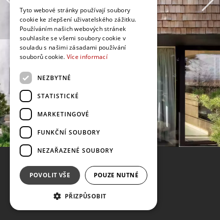
Tyto webové stránky používají soubory
cookie ke zlepšení uživatelského zážitku.
Používáním našich webových stránek
souhlasíte se všemi soubory cookie v
souladu s našimi zásadami používání
souborů cookie.
Více informací
NEZBYTNÉ
STATISTICKÉ
MARKETINGOVÉ
FUNKČNÍ SOUBORY
NEZAŘAZENÉ SOUBORY
POVOLIT VŠE
POUZE NUTNÉ
PŘIZPŮSOBIT