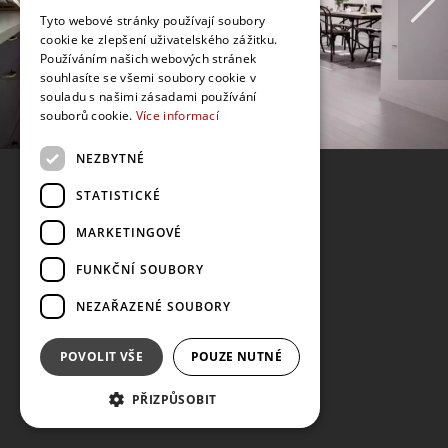
Tyto webové stránky používají soubory
cookie ke zlepšení uživatelského zážitku.
Používáním našich webových stránek
souhlasíte se všemi soubory cookie v
souladu s našimi zásadami používání
souborů cookie.
Více informací
NEZBYTNÉ
STATISTICKÉ
MARKETINGOVÉ
FUNKČNÍ SOUBORY
NEZAŘAZENÉ SOUBORY
POVOLIT VŠE
POUZE NUTNÉ
PŘIZPŮSOBIT