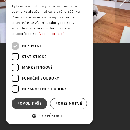
Tyto webové stránky používají soubory
cookie ke zlepšení uživatelského zážitku.
Používáním našich webových stránek
souhlasíte se všemi soubory cookie v
souladu s našimi zásadami používání
souborů cookie.
Více informací
NEZBYTNÉ
STATISTICKÉ
MARKETINGOVÉ
FUNKČNÍ SOUBORY
NEZAŘAZENÉ SOUBORY
POVOLIT VŠE
POUZE NUTNÉ
PŘIZPŮSOBIT