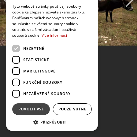
Tyto webové stránky používají soubory
cookie ke zlepšení uživatelského zážitku.
Používáním našich webových stránek
souhlasíte se všemi soubory cookie v
souladu s našimi zásadami používání
souborů cookie.
Více informací
NEZBYTNÉ
STATISTICKÉ
MARKETINGOVÉ
FUNKČNÍ SOUBORY
NEZAŘAZENÉ SOUBORY
POVOLIT VŠE
POUZE NUTNÉ
PŘIZPŮSOBIT