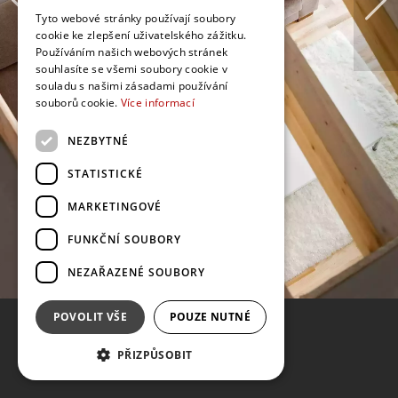
Tyto webové stránky používají soubory
cookie ke zlepšení uživatelského zážitku.
Používáním našich webových stránek
souhlasíte se všemi soubory cookie v
souladu s našimi zásadami používání
souborů cookie.
Více informací
NEZBYTNÉ
STATISTICKÉ
MARKETINGOVÉ
FUNKČNÍ SOUBORY
NEZAŘAZENÉ SOUBORY
POVOLIT VŠE
POUZE NUTNÉ
PŘIZPŮSOBIT