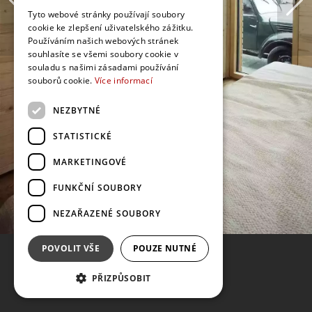
Tyto webové stránky používají soubory
cookie ke zlepšení uživatelského zážitku.
Používáním našich webových stránek
souhlasíte se všemi soubory cookie v
souladu s našimi zásadami používání
souborů cookie.
Více informací
NEZBYTNÉ
STATISTICKÉ
MARKETINGOVÉ
FUNKČNÍ SOUBORY
NEZAŘAZENÉ SOUBORY
POVOLIT VŠE
POUZE NUTNÉ
PŘIZPŮSOBIT