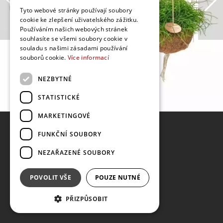
Tyto webové stránky používají soubory
cookie ke zlepšení uživatelského zážitku.
Používáním našich webových stránek
souhlasíte se všemi soubory cookie v
souladu s našimi zásadami používání
souborů cookie.
Více informací
NEZBYTNÉ
STATISTICKÉ
MARKETINGOVÉ
FUNKČNÍ SOUBORY
NEZAŘAZENÉ SOUBORY
POVOLIT VŠE
POUZE NUTNÉ
PŘIZPŮSOBIT